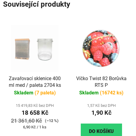
Související produkty
Zavařovací sklenice 400
Víčko Twist 82 Borůvka
ml med / paleta 2704 ks
RTS P
Skladem
(7 paleta)
Skladem
(16742 ks)
15 419,83 Kč bez DPH
1,57 Kč bez DPH
18 658 Kč
1,90 Kč
21 361,60 Kč
(–12 %)
Měrná
6,90 Kč / 1 ks
DO KOŠÍKU
cena: