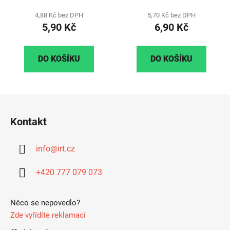
4,88 Kč bez DPH
5,70 Kč bez DPH
5,90 Kč
6,90 Kč
DO KOŠÍKU
DO KOŠÍKU
Z
á
Kontakt
p
a
info
@
irt.cz
t
í
+420 777 079 073
Něco se nepovedlo?
Zde vyřídíte reklamaci