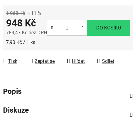
1 068 Kč
–11 %
948 Kč
DO KOŠÍKU
783,47 Kč bez DPH
Měrná cena:
7,90 Kč / 1 ks
Tisk
Zeptat se
Hlídat
Sdílet
Popis
Diskuze