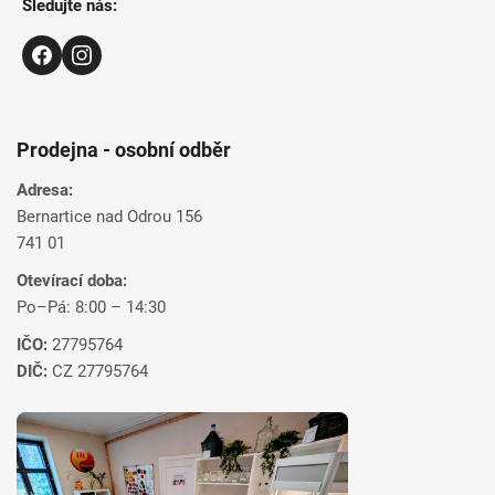
Sledujte nás:
Prodejna - osobní odběr
Adresa:
Bernartice nad Odrou 156
741 01
Otevírací doba:
Po–Pá: 8:00 – 14:30
IČO:
27795764
DIČ:
CZ 27795764