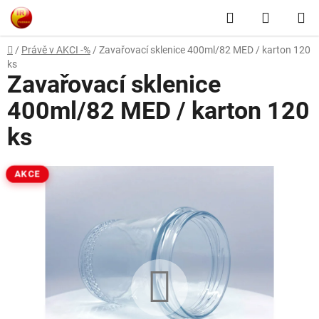
Přejít
Hledat
NÁKUP
na
obsah
KOŠÍK
Domů
/
Právě v AKCI -%
/
Zavařovací sklenice 400ml/82 MED / karton 120
ks
Zavařovací sklenice
400ml/82 MED / karton 120
ks
AKCE