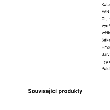
Kate
EAN
Obj
Využ
Výš
Šířk
Hmo
Barv
Typ 
Pale
Související produkty