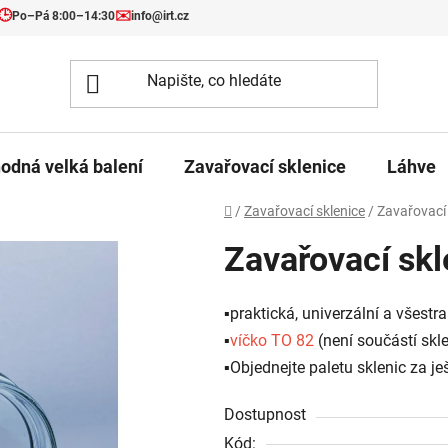
🕒
✉️
Po–Pá 8:00–14:30
info@irt.cz
odná velká balení
Zavařovací sklenice
Láhve
Domů
/
Zavařovací sklenice
/
Zavařovací 
Zavařovací skl
▪️praktická, univerzální a všest
▪️
víčko TO 82
(není součástí skl
▪️Objednejte paletu sklenic za j
Dostupnost
Kód: