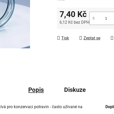
7,40 Kč
6,12 Kč bez DPH
Měrná cena:
Tisk
Zeptat se
Popis
Diskuze
ívá pro konzervaci potravin - často užívané na
Dopl