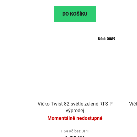
DO KOŠÍKU
Kód:
0889
Víčko Twist 82 světle zelené RTS P
Víč
výprodej
Momentálně nedostupné
1,64 Kč bez DPH