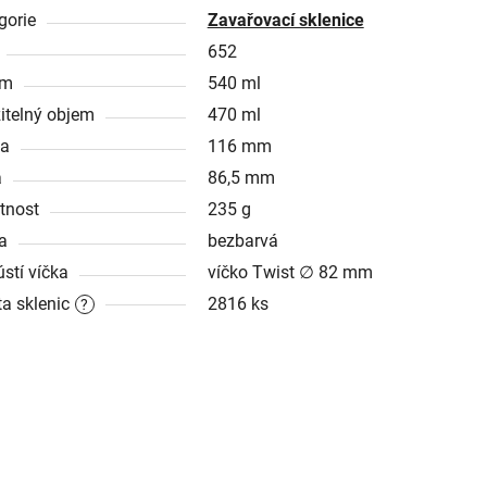
gorie
Zavařovací sklenice
652
em
540 ml
itelný objem
470 ml
ka
116 mm
a
86,5 mm
tnost
235 g
a
bezbarvá
ústí víčka
víčko Twist ∅ 82 mm
ta sklenic
2816 ks
?