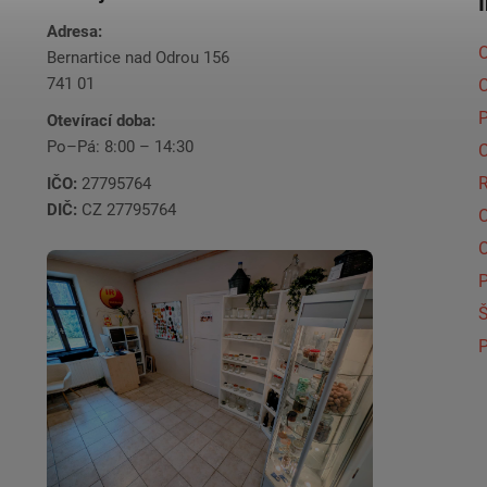
Adresa:
O
Bernartice nad Odrou 156
741 01
C
Otevírací doba:
Po–Pá: 8:00 – 14:30
C
IČO:
27795764
DIČ:
CZ 27795764
Š
P