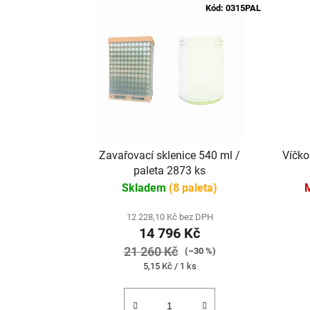
Kód:
0315PAL
Zavařovací sklenice 540 ml /
Víčko
paleta 2873 ks
Skladem
(8 paleta)
12 228,10 Kč bez DPH
14 796 Kč
21 260 Kč
(–30 %)
Měrná
5,15 Kč / 1 ks
cena: