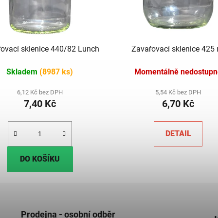
ovací sklenice 440/82 Lunch
Zavařovací sklenice 425 
Skladem
(8987 ks)
Momentálně nedostupn
6,12 Kč bez DPH
5,54 Kč bez DPH
7,40 Kč
6,70 Kč
DETAIL
DO KOŠÍKU
Prodejna - osobní odběr