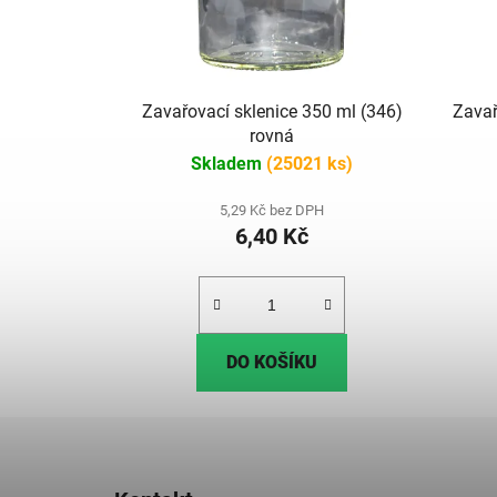
Zavařovací sklenice 350 ml (346)
Zavař
rovná
Skladem
(25021 ks)
5,29 Kč bez DPH
6,40 Kč
DO KOŠÍKU
Z
á