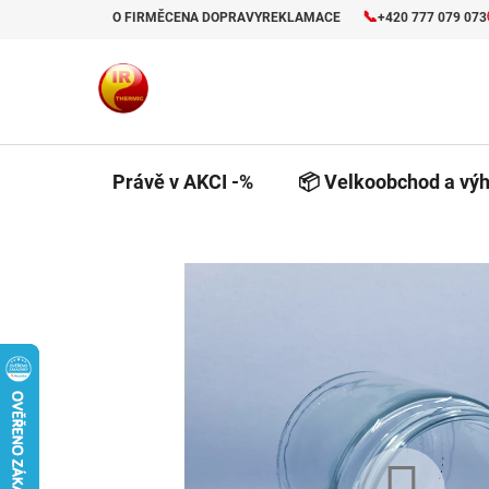
Přejít
📞
O FIRMĚ
CENA DOPRAVY
REKLAMACE
+420 777 079 073
na
obsah
Právě v AKCI -%
📦 Velkoobchod a výh