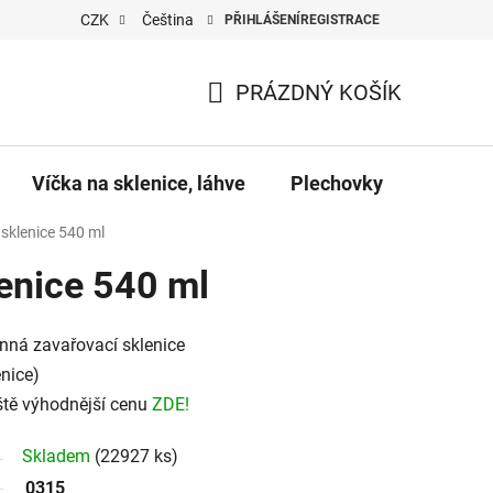
CZK
Čeština
PŘIHLÁŠENÍ
REGISTRACE
PRÁZDNÝ KOŠÍK
NÁKUPNÍ
KOŠÍK
Víčka na sklenice, láhve
Plechovky
Pro vč
sklenice 540 ml
enice 540 ml
ranná zavařovací sklenice
enice)
eště výhodnější cenu
ZDE!
Skladem
(22927 ks)
0315