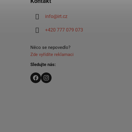
Kontakt
p
a
info
@
irt.cz
t
í
+420 777 079 073
Něco se nepovedlo?
Zde vyřídíte reklamaci
Sledujte nás: