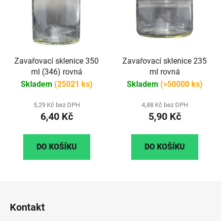
Zavařovací sklenice 350
Zavařovací sklenice 235
ml (346) rovná
ml rovná
Skladem
(25021 ks)
Skladem
(>50000 ks)
5,29 Kč bez DPH
4,88 Kč bez DPH
6,40 Kč
5,90 Kč
DO KOŠÍKU
DO KOŠÍKU
Z
á
Kontakt
p