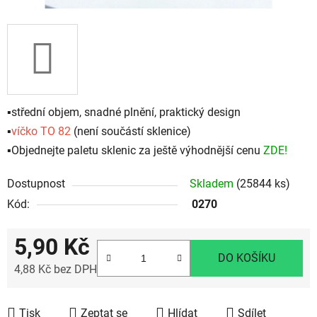
▪️
střední objem, snadné plnění, praktický design
▪️
víčko TO 82
(není součástí sklenice)
▪️Objednejte paletu sklenic za ještě výhodnější cenu
ZDE!
Dostupnost
Skladem
(25844 ks)
Kód:
0270
5,90 Kč
DO KOŠÍKU
4,88 Kč bez DPH
Měrná cena:
Tisk
Zeptat se
Hlídat
Sdílet