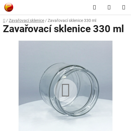
Přejít
Hledat
NÁKUP
na
obsah
KOŠÍK
Domů
/
Zavařovací sklenice
/
Zavařovací sklenice 330 ml
Zavařovací sklenice 330 ml