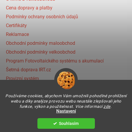
Cena dopravy a platby
Podmínky ochrany osobních údajů
Certifikáty
Reklamace
Obchodní podmínky maloobchod
Obchodní podmínky velkoobchod
Program Fotovoltaického systému s akumulací
Šetrná doprava IRT.cz
Provizní systém
Používáme cookies, abychom Vám umožnili pohodlné prohlížení
Instagram
webu a díky analýze provozu webu neustále zlepšovali jeho
funkce, výkon a použitelnost. Více informací
zde
.
Nastavení
Souhlasím
Vytvořil Shoptet