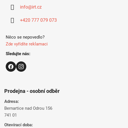
a
info
@
irt.cz
t
í
+420 777 079 073
Něco se nepovedlo?
Zde vyřídíte reklamaci
Sledujte nás:
Prodejna - osobní odběr
Adresa:
Bernartice nad Odrou 156
741 01
Otevírací doba: