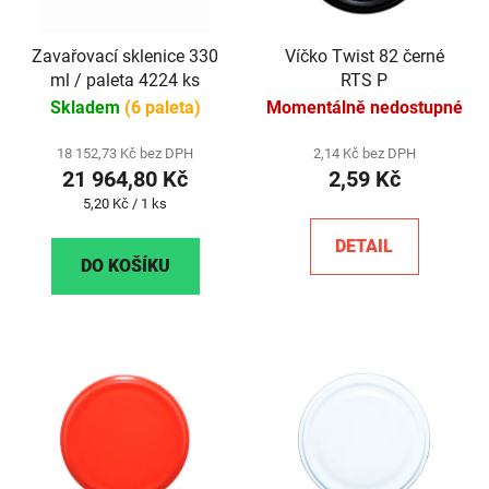
Zavařovací sklenice 330
Víčko Twist 82 černé
ml / paleta 4224 ks
RTS P
Skladem
(6 paleta)
Momentálně nedostupné
18 152,73 Kč bez DPH
2,14 Kč bez DPH
21 964,80 Kč
2,59 Kč
Měrná
5,20 Kč / 1 ks
cena:
DETAIL
DO KOŠÍKU